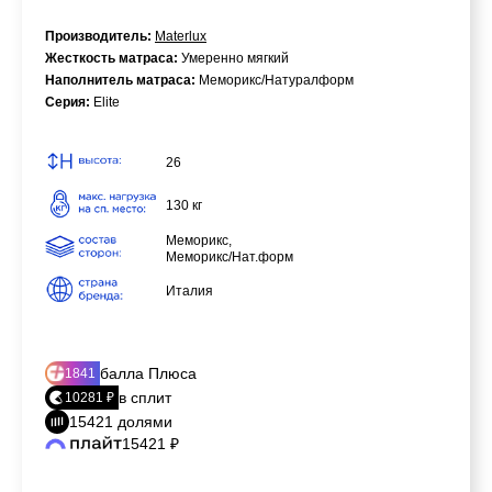
Производитель:
Materlux
Жесткость матраса:
Умеренно мягкий
Наполнитель матраса:
Меморикс/Натуралформ
Серия:
Elite
26
130 кг
Меморикс,
Меморикс/Нат.форм
Италия
балла Плюса
1841
в сплит
10281 ₽
15421 долями
15421 ₽