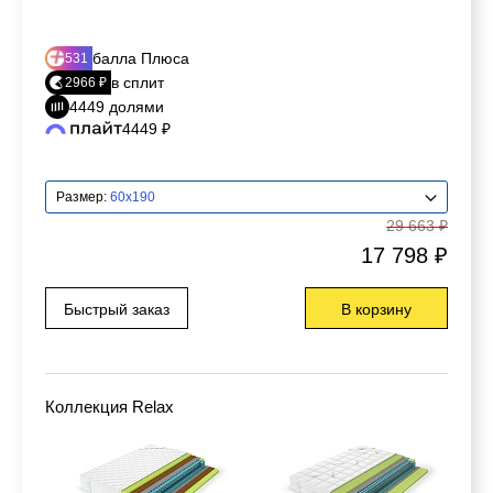
балла Плюса
531
в сплит
2966 ₽
4449 долями
4449 ₽
Размер:
60x190
29 663 ₽
17 798 ₽
Быстрый заказ
В корзину
Коллекция Relax