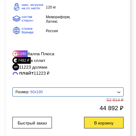
120 кг
Мемориформ,
Латекс
Россия
балла Плюса
1340
в сплит
7482 ₽
11223 долями
11223 ₽
Размер:
60x190
52 814 ₽
44 892 ₽
Быстрый заказ
В корзину