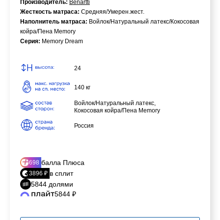
Производитель:
Benartti
Жесткость матраса:
Средняя/Умерен.жест.
Наполнитель матраса:
Войлок/Натуральный латекс/Кокосовая
койра/Пена Memory
Серия:
Memory Dream
24
140 кг
Войлок/Натуральный латекс,
Кокосовая койра/Пена Memory
Россия
балла Плюса
698
в сплит
3896 ₽
5844 долями
5844 ₽