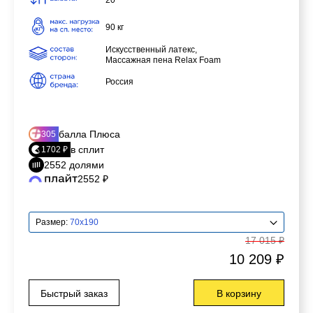
20
90 кг
Искусственный латекс,
Массажная пена Relax Foam
Россия
балла Плюса
305
в сплит
1702 ₽
2552 долями
2552 ₽
Размер:
70x190
17 015 ₽
10 209 ₽
Быстрый заказ
В корзину