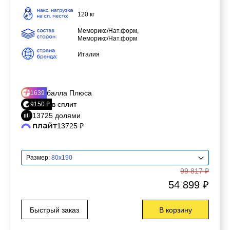
120 кг
Меморикс/Нат.форм,
Меморикс/Нат.форм
Италия
балла Плюса
1639
в сплит
9150 ₽
13725 долями
13725 ₽
Размер:
80x190
99 817 ₽
54 899 ₽
Быстрый заказ
В корзину