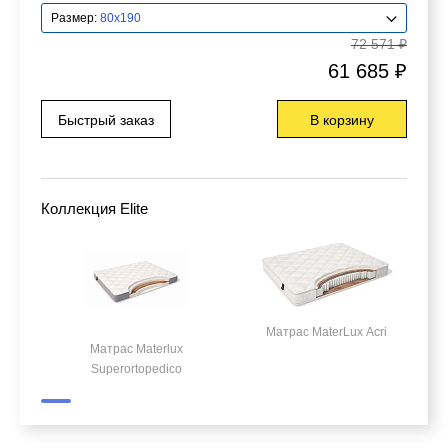
Размер:
80x190
72 571 ₽
61 685 ₽
Быстрый заказ
В корзину
Коллекция Elite
Матрас MaterLux Аcri
Матрас Materlux
Superortopedico