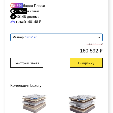
балла Плюса
4794
в сплит
26765 ₽
40148 долями
40148 ₽
Размер:
140x190
247 065 ₽
160 592 ₽
Быстрый заказ
В корзину
Коллекция Luxury