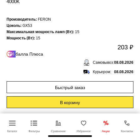
4000K
Производитель:
FERON
Цоколь:
GX53
Максимальная мощность ламп (Вт):
15
Мощность (Вт):
15
203 ₽
балла Плюса
6
Самовывоз:
08.08.2026
Курьером:
08.08.2026
Быстрый заказ
В корзину
feron
Каталог
Фильтры
Сравнение
Избранное
Акции
Контакты