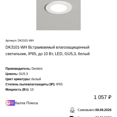
Артикул: DK3101-WH
DK3101-WH Встраиваемый влагозащищенный
светильник, IP65, до 10 Вт, LED, GU5,3, белый
Производитель:
Denkirs
Цоколь:
GU5.3
Цвет арматуры:
белый
Степень пылевлагозащиты (IP):
IP65
Мощность (Вт):
10
1 057 ₽
балла Плюса
32
Самовывоз:
08.08.2026